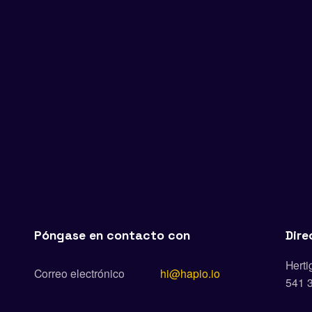
Póngase en contacto con
Dire
Herti
Correo electrónico
hi@hapio.io
541 