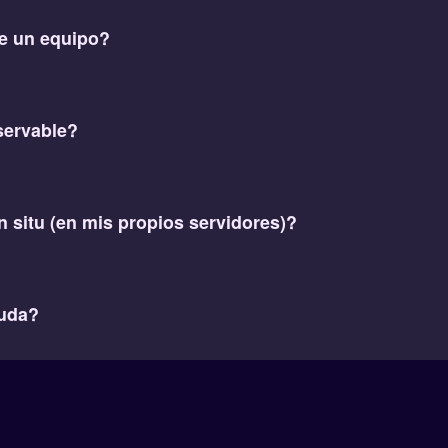
e un equipo?
servable?
n situ (en mis propios servidores)?
uda?