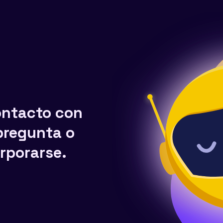
ontacto con
pregunta o
rporarse.