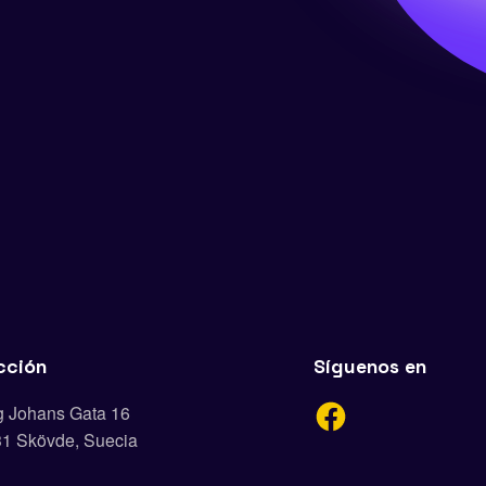
cción
Síguenos en
g Johans Gata 16
31 Skövde, Suecia