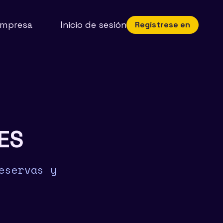
mpresa
Inicio de sesión
Regístrese en
ES
eservas y