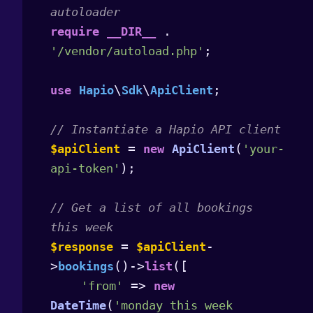
autoloader
 . 
require
__DIR__
;

'/vendor/autoload.php'
\
\
;

use
Hapio
Sdk
ApiClient
// Instantiate a Hapio API client
 = 
(
$apiClient
new
ApiClient
'your-
);

api-token'
// Get a list of all bookings 
this week
 = 
-
$response
$apiClient
>
()->
([

bookings
list
 => 
'from'
new
(
DateTime
'monday this week 