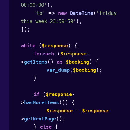
),

00:00:00'
 => 
(
'to'
new
DateTime
'friday 
),

this week 23:59:59'
]);

 (
) {

while
$response
 (
-
foreach
$response
>
() 
) {

getItems
as
$booking
(
);

var_dump
$booking
    }

 (
-
if
$response
>
()) {

hasMoreItems
 = 
-
$response
$response
>
();

getNextPage
    } 
 {

else